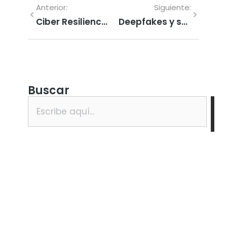
Anterior:
Siguiente:
Ciber Resiliencia y Seguridad Digital
Deepfakes y su Influencia en la Reputación Online
Buscar
Plan Total
Con nuestro Plan Total,
garantizamos la publicación de
tu nota de prensa en 40 medios