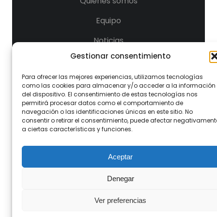
Quiénes somos
Equipo
Noticias
Gestionar consentimiento
Para ofrecer las mejores experiencias, utilizamos tecnologías
Síguenos
como las cookies para almacenar y/o acceder a la información
del dispositivo. El consentimiento de estas tecnologías nos
permitirá procesar datos como el comportamiento de
navegación o las identificaciones únicas en este sitio. No
consentir o retirar el consentimiento, puede afectar negativament
a ciertas características y funciones.
Aceptar
Política de privacidad
Denegar
Aviso legal
Política de cookies
Ver preferencias