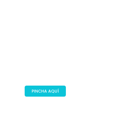
Plan Élite
Con nuestro Plan Élite, tu nota de
prensa aparecerá en 5 medios de
comunicación activos, tanto de
España como de Europa y
Latinoamérica
PINCHA AQUÍ
¡REBAJADO!