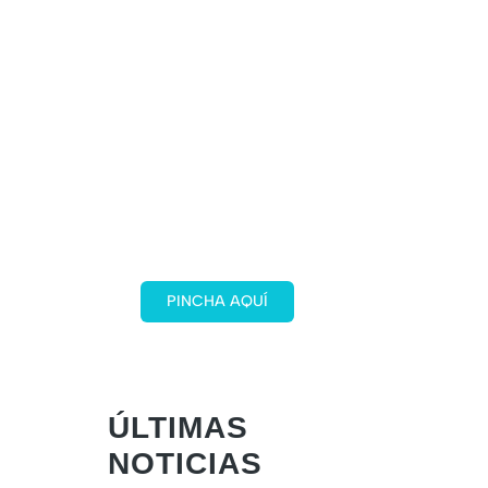
Plan Total
Con nuestro Plan Total,
garantizamos la
publicación de tu nota de
prensa en 40 medios
locales activos y reales
distribuidos en España
PINCHA AQUÍ
¡REBAJADO!
ÚLTIMAS
NOTICIAS