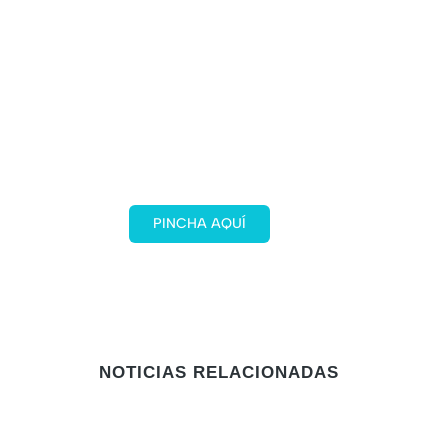
Plan Élite
Con nuestro Plan Élite, tu
nota de prensa aparecerá
en 5 medios de
comunicación activos,
tanto de España como de
Europa y Latinoamérica
PINCHA AQUÍ
¡REBAJADO!
NOTICIAS RELACIONADAS