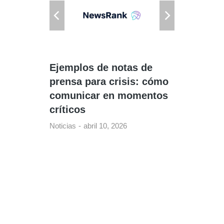
n la
Ejemplos de notas de
Ejempl
prensa para crisis: cómo
prensa
comunicar en momentos
cómo c
críticos
evento
Noticias
abril 10, 2026
Noticias