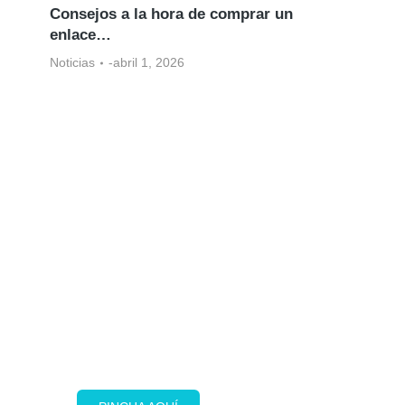
Consejos a la hora de comprar un
enlace…
Noticias
abril 1, 2026
Plan Élite
Con nuestro Plan Élite, tu nota de
prensa aparecerá en 5 medios de
comunicación activos, tanto de
España como de Europa y
Latinoamérica