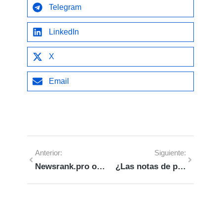
Telegram
LinkedIn
X
Email
Anterior:
Siguiente:
Newsrank.pro o Growwer: la batalla entre link building en marketplace y publicación garantizada con control SEO
¿Las notas de prensa ayudan al SEO?