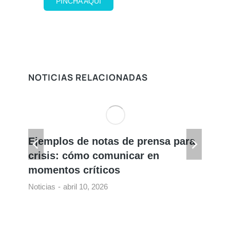
PINCHA AQUÍ
¡REBAJADO!
NOTICIAS RELACIONADAS
Ejemplos de notas de prensa para
Ej
crisis: cómo comunicar en
co
momentos críticos
ev
Noticias
abril 10, 2026
Not