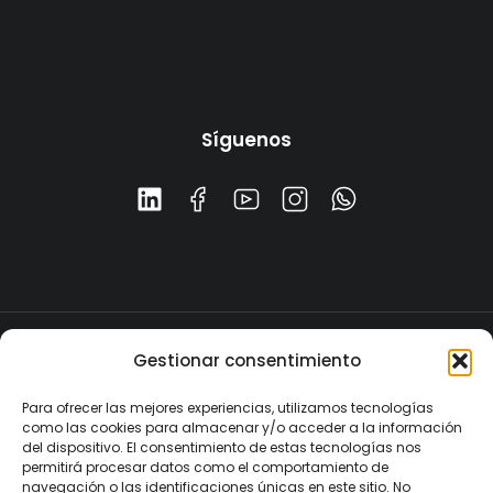
Síguenos
Política de privacidad
Gestionar consentimiento
Aviso legal
Política de cookies
Para ofrecer las mejores experiencias, utilizamos tecnologías
como las cookies para almacenar y/o acceder a la información
del dispositivo. El consentimiento de estas tecnologías nos
© 2025 Newsrank.pro. All Rights Reserved.
permitirá procesar datos como el comportamiento de
navegación o las identificaciones únicas en este sitio. No